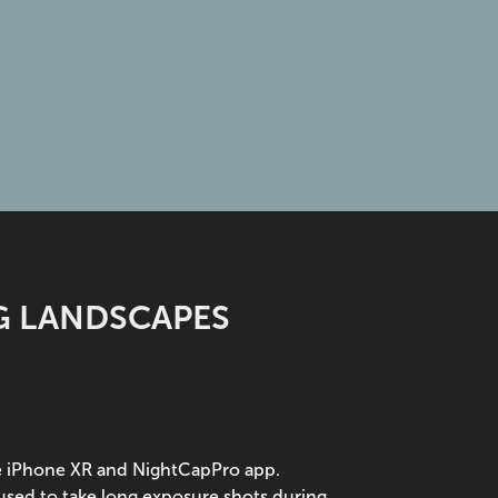
G LANDSCAPES
he iPhone XR and NightCapPro app.
used to take long exposure shots during