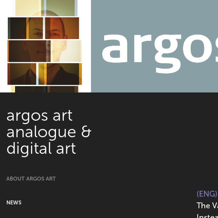
argos art 
analogue & 
digital art
ABOUT ARGOS ART
(ENG)
NEWS
The V
Inste