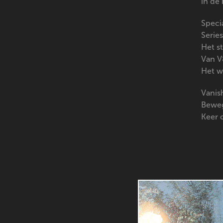
in de
Speci
Series
Het s
Van V
Het w
Vanis
Beweg
Keer 