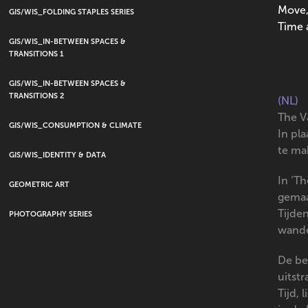
Move,
GIS/WIS_FOLDING STAPLES SERIES
Time a
GIS/WIS_IN-BETWEEN SPACES &
TRANSITIONS 1
GIS/WIS_IN-BETWEEN SPACES &
TRANSITIONS 2
(NL)
The V
GIS/WIS_CONSUMPTION & CLIMATE
In pl
te ma
GIS/WIS_IDENTITY & DATA
In ‘T
GEOMETRIC ART
gemaa
Tijde
PHOTOGRAPHY SERIES
wande
De be
uitstr
Tijd,