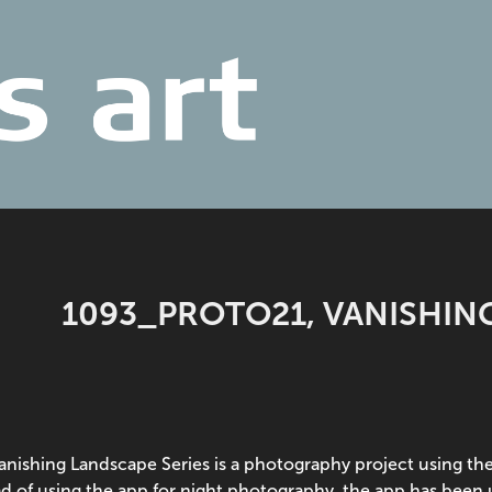
1093_PROTO21, VANISHIN
anishing Landscape Series is a photography project using t
ad of using the app for night photography, the app has been 