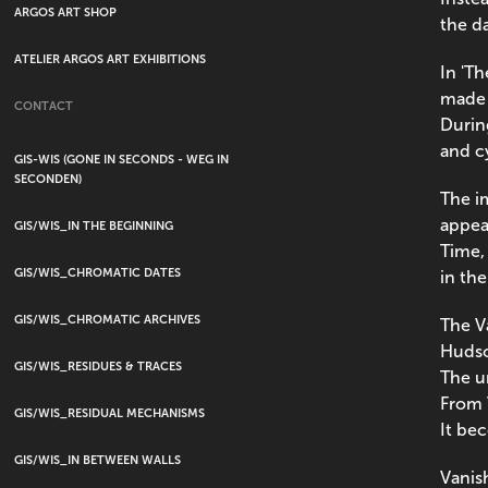
ARGOS ART SHOP
the da
ATELIER ARGOS ART EXHIBITIONS
In 'Th
made 
CONTACT
Durin
and c
GIS-WIS (GONE IN SECONDS - WEG IN
SECONDEN)
The i
appea
GIS/WIS_IN THE BEGINNING
Time,
GIS/WIS_CHROMATIC DATES
in the
GIS/WIS_CHROMATIC ARCHIVES
The V
Hudso
GIS/WIS_RESIDUES & TRACES
The u
From 
GIS/WIS_RESIDUAL MECHANISMS
It be
GIS/WIS_IN BETWEEN WALLS
Vanis