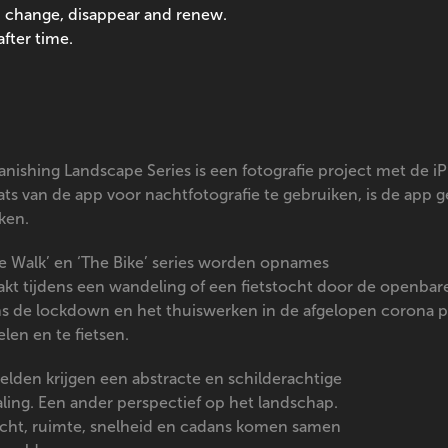
 change, disappear and renew.
fter time.
anishing Landscape Series is een fotografie project met de
aats van de app voor nachtfotografie te gebruiken, is de app
ken.
he Walk’ en ‘The Bike’ series worden opnames
kt tijdens een wandeling of een fietstocht door de openbar
ns de lockdown en het thuiswerken in de afgelopen corona p
len en te fietsen.
elden krijgen een abstracte en schilderachtige
aling. Een ander perspectief op het landschap.
 licht, ruimte, snelheid en cadans komen samen