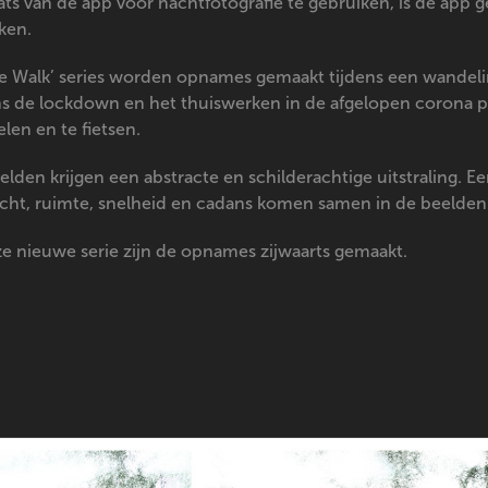
aats van de app voor nachtfotografie te gebruiken, is de app
ken.
he Walk’ series worden opnames gemaakt tijdens een wandel
ns de lockdown en het thuiswerken in de afgelopen corona p
len en te fietsen.
elden krijgen een abstracte en schilderachtige uitstraling. E
 licht, ruimte, snelheid en cadans komen samen in de beelden
ze nieuwe serie zijn de opnames zijwaarts gemaakt.