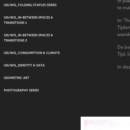
In pl
GIS/WIS_FOLDING STAPLES SERIES
te ma
GIS/WIS_IN-BETWEEN SPACES &
In ‘T
TRANSITIONS 1
Tijde
wande
GIS/WIS_IN-BETWEEN SPACES &
TRANSITIONS 2
De be
GIS/WIS_CONSUMPTION & CLIMATE
Tijd,
GIS/WIS_IDENTITY & DATA
In de
GEOMETRIC ART
PHOTOGRAPHY SERIES