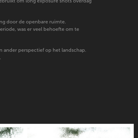
 gebruikt om long exposure shots overdag
ing door de openbare ruimte.
eriode, was er veel behoefte om te
en ander perspectief op het landschap.
.