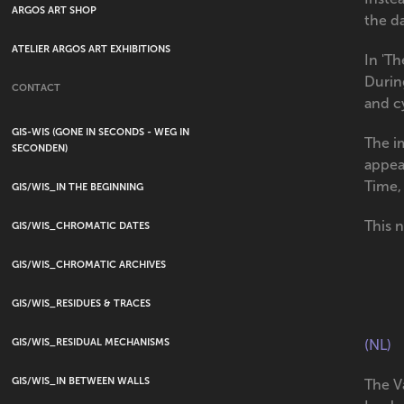
ARGOS ART SHOP
the da
ATELIER ARGOS ART EXHIBITIONS
In 'Th
Durin
CONTACT
and c
GIS-WIS (GONE IN SECONDS - WEG IN
The i
SECONDEN)
appea
Time,
GIS/WIS_IN THE BEGINNING
This n
GIS/WIS_CHROMATIC DATES
GIS/WIS_CHROMATIC ARCHIVES
GIS/WIS_RESIDUES & TRACES
GIS/WIS_RESIDUAL MECHANISMS
(NL)
GIS/WIS_IN BETWEEN WALLS
The V