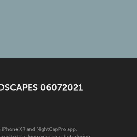
NDSCAPES 06072021
he iPhone XR and NightCapPro app.
used to take long exposure shots during