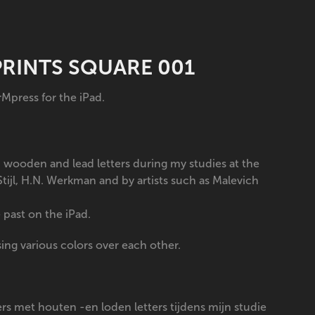
 PRINTS SQUARE 001
rMpress for the iPad.
th wooden and lead letters during my studies at the
Stijl, H.N. Werkman and by artists such as Malevich
 past on the iPad.
sing various colors over each other.
ers met houten -en loden letters tijdens mijn studie