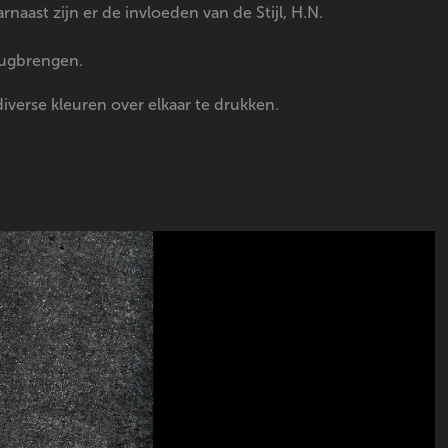
aast zijn er de invloeden van de Stijl, H.N.
rugbrengen.
iverse kleuren over elkaar te drukken.