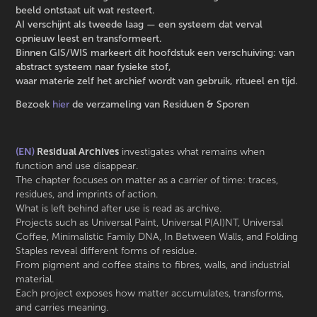
beeld ontstaat uit wat resteert.
AI verschijnt als tweede laag — een systeem dat verval
opnieuw leest en transformeert.
Binnen GIS/WIS markeert dit hoofdstuk een verschuiving: van
abstract systeem naar fysieke stof,
waar materie zelf het archief wordt van gebruik, ritueel en tijd.
Bezoek
hier
de verzameling van Residuen & Sporen
(EN)
Residual Archives
investigates what remains when
function and use disappear.
The chapter focuses on matter as a carrier of time: traces,
residues, and imprints of action.
What is left behind after use is read as archive.
Projects such as Universal Paint, Universal P(AI)NT, Universal
Coffee, Minimalistic Family DNA, In Between Walls, and Folding
Staples reveal different forms of residue.
From pigment and coffee stains to fibres, walls, and industrial
material.
Each project exposes how matter accumulates, transforms,
and carries meaning.