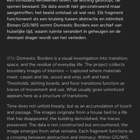
een inmiddels verdwenen leven; de woning gesloopt, de
sporen bewaard. De data wordt niet geconstrueerd maar
aangetroffen; het beeld ontstaat uit wat rest. Elk fragment
functioneert als een kruising tussen abstractie en intimiteit.
Binnen GIS/WIS vormt Domestic Borders een archief van
huiselijke tijd, waarin ruimte verandert in geheugen en de
drempel drager wordt van het verleden.
(EN)
Domestic Borders is a visual investigation into transition,
space, and the residue of everyday life. The project collects
boundary images of interiors — captured where materials
meet: carpet and tile, wood and vinyl, soft and hard.
Thresholds, skirting boards, and floor transitions function as
traces of movement and use. What usually goes unnoticed
appears here as a structure of transitions.
Time does not unfold linearly, but as an accumulation of touch
and passage. The images originate from a house tied to a life
that has disappeared; the building demolished, the traces
preserved. The data is not constructed but encountered; the
image emerges from what remains. Each fragment functions as
a crossing between abstraction and intimacy. Within GIS/WIS,