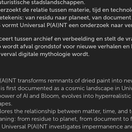
uturistische stadslandschappen.
erzoekt de relatie tussen materie, tijd en techno
etekenis: van residu naar planeet, van document n
vormt Universal P(AI)NT een onderzoek naar verg
eert tussen archief en verbeelding en stelt de
 wordt afval grondstof voor nieuwe verhalen en k
verval digitale mythologie wordt.
(AI)NT transforms remnants of dried paint into ne
is first documented as a cosmic landscape in Univ
power of AI and Bloom, evolves into hyperrealistic
apes.
lores the relationship between matter, time, and t
aning: from residue to planet, from document to f
 Universal P(AI)NT investigates impermanence and