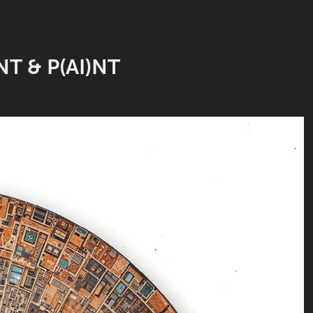
T & P(AI)NT