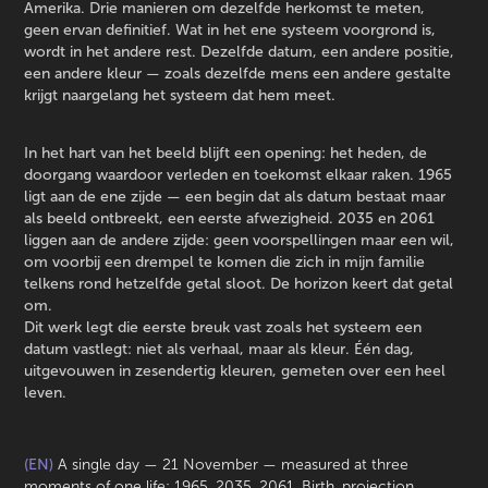
Amerika. Drie manieren om dezelfde herkomst te meten,
geen ervan definitief. Wat in het ene systeem voorgrond is,
wordt in het andere rest. Dezelfde datum, een andere positie,
een andere kleur — zoals dezelfde mens een andere gestalte
krijgt naargelang het systeem dat hem meet.
In het hart van het beeld blijft een opening: het heden, de
doorgang waardoor verleden en toekomst elkaar raken. 1965
ligt aan de ene zijde — een begin dat als datum bestaat maar
als beeld ontbreekt, een eerste afwezigheid. 2035 en 2061
liggen aan de andere zijde: geen voorspellingen maar een wil,
om voorbij een drempel te komen die zich in mijn familie
telkens rond hetzelfde getal sloot. De horizon keert dat getal
om.
Dit werk legt die eerste breuk vast zoals het systeem een
datum vastlegt: niet als verhaal, maar als kleur. Één dag,
uitgevouwen in zesendertig kleuren, gemeten over een heel
leven.
(EN)
A single day — 21 November — measured at three
moments of one life: 1965, 2035, 2061. Birth, projection,